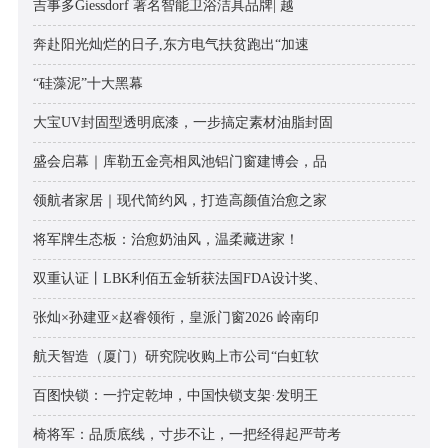
吉事多Giessdorf 著名智能卫浴洁具品牌| 越
奔赴阳光灿烂的日子,东方电气扶贫跑出“加速
“硅藻泥”十大黑幕
大宝UV封固型透明底漆，一步搞定素材油脂封固
盛会启幕｜库勒五金亮相凤池铝门窗建博会，品
领航者家居｜现代简约风，打造高颜值治愈之家
将军牌生态板：治愈奶油风，温柔藏进家！
双重认证丨LBK利佰五金斩获法国FDA设计奖、
张灿×孙建亚×赵睿领衔，皇派门窗2026 岭南印
航天智造（厦门）研究院收购上市公司“白虹软
百图快锁：一拧定乾坤，中国快锁支架·发明王
椅将军：品质底线，寸步不让，一把经得起严苛考