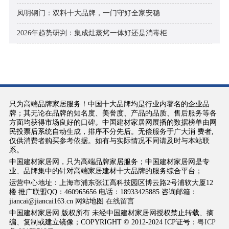
凤明钢门：双料十大品牌，一门守好全家安稳
2026年趋势研判：集成灶蒸烤一体好还是消毒柜
只为高端品牌家居服务！中国十大品牌均是行业内著名的企业品
牌；其无论在品牌的知名度、美誉度、产品的品质、售后服务等各
方面均获得市场良好的口碑。中国建材家居网展播的数据榜单由网
民投票后系统自动生成，排序不分先后。无偿服务于广大消 费者,
仅供消费者购买参考依据。如有与实际情况不同请及时与本站联
系。
中国建材家居网，只为高端品牌家居服务；中国建材家居网是专
业、品牌集中的针对高端家居建材十大品牌的服务综合平台；
运营中心地址：上海市浦东张江高科技园区博云路2号浦软大厦12
楼 推广联盟QQ：460965656 电话：18933425885 咨询邮箱：
jiancai@jiancai163.cn 网站地图
在线留言
中国建材家居网 版权所有 未经中国建材家居网授权禁止转载、摘
编、复制或建立镜像；COPYRIGHT © 2012-2024 ICP证号：
粤ICP