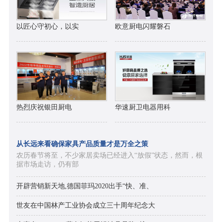
以匠心守初心，以实
欧意厨电闪耀磐石
热烈庆祝银田厨电
华速厨卫电器用科
从长远来看确保家具产品质量才是万全之策
农历春节将至，不少家居卖场已经进入“放假”状态，然而，根
据市场走访，仍有部
开辟营销新天地,德国菲玛2020出手“快、准、
世友在中国林产工业协会成立三十周年纪念大