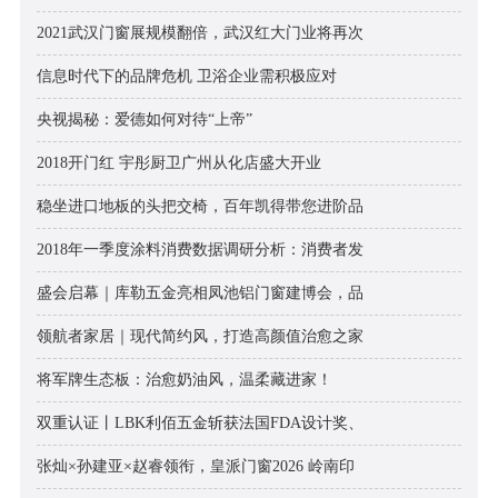
2021武汉门窗展规模翻倍，武汉红大门业将再次
信息时代下的品牌危机 卫浴企业需积极应对
央视揭秘：爱德如何对待“上帝”
2018开门红 宇彤厨卫广州从化店盛大开业
稳坐进口地板的头把交椅，百年凯得带您进阶品
2018年一季度涂料消费数据调研分析：消费者发
盛会启幕｜库勒五金亮相凤池铝门窗建博会，品
领航者家居｜现代简约风，打造高颜值治愈之家
将军牌生态板：治愈奶油风，温柔藏进家！
双重认证丨LBK利佰五金斩获法国FDA设计奖、
张灿×孙建亚×赵睿领衔，皇派门窗2026 岭南印