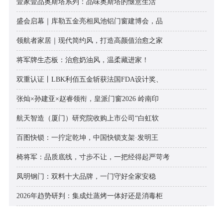
壹家壹品奥斯塔系列：品味奥斯塔的惬意生活
盛会启幕｜库勒五金亮相凤池铝门窗建博会，品
领航者家居｜现代简约风，打造高颜值治愈之家
将军牌生态板：治愈奶油风，温柔藏进家！
双重认证丨LBK利佰五金斩获法国FDA设计奖、
张灿×孙建亚×赵睿领衔，皇派门窗2026 岭南印
航天智造（厦门）研究院收购上市公司“白虹软
百图快锁：一拧定乾坤，中国快锁支架·发明王
椅将军：品质底线，寸步不让，一把经得起严苛考
凤明钢门：双料十大品牌，一门守好全家安稳
2026年趋势研判：集成灶蒸烤一体好还是消毒柜