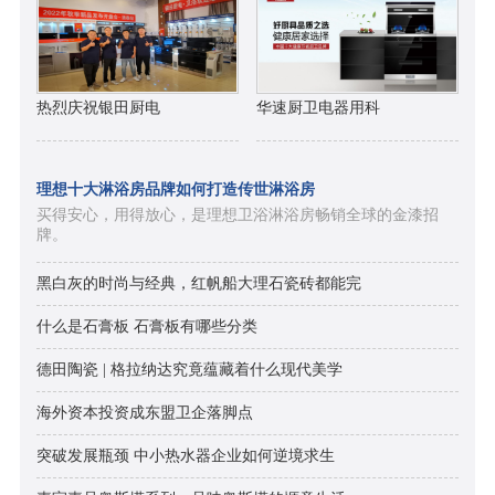
热烈庆祝银田厨电
华速厨卫电器用科
理想十大淋浴房品牌如何打造传世淋浴房
买得安心，用得放心，是理想卫浴淋浴房畅销全球的金漆招
牌。
黑白灰的时尚与经典，红帆船大理石瓷砖都能完
什么是石膏板 石膏板有哪些分类
德田陶瓷 | 格拉纳达究竟蕴藏着什么现代美学
海外资本投资成东盟卫企落脚点
突破发展瓶颈 中小热水器企业如何逆境求生