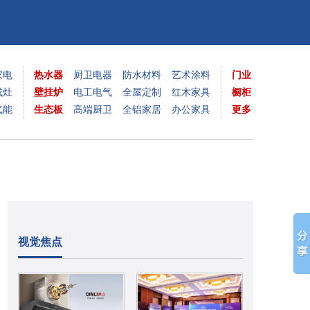
家电
热水器
厨卫电器
防水材料
艺术涂料
门业
成灶
壁挂炉
电工电气
全屋定制
红木家具
橱柜
气能
生态板
高端厨卫
全铝家居
办公家具
更多
视觉焦点