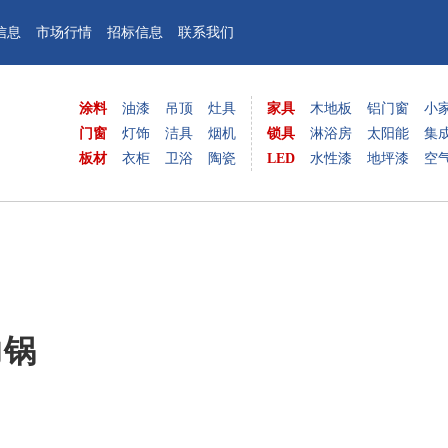
信息
市场行情
招标信息
联系我们
涂料
油漆
吊顶
灶具
家具
木地板
铝门窗
小
门窗
灯饰
洁具
烟机
锁具
淋浴房
太阳能
集
板材
衣柜
卫浴
陶瓷
LED
水性漆
地坪漆
空
力锅