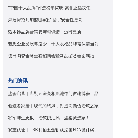
“中国十大品牌”评选榜单揭晓 索菲亚指纹锁
淋浴房招商加盟哪家好 登宇安全性更高
热水器品牌营销要与时俱进，适时更新
若想企业发展弯路少，十大衣柜品牌需认清当前
德田陶瓷全球重磅招商会暨新品鉴赏会圆满结
热门资讯
盛会启幕｜库勒五金亮相凤池铝门窗建博会，品
领航者家居｜现代简约风，打造高颜值治愈之家
将军牌生态板：治愈奶油风，温柔藏进家！
双重认证丨LBK利佰五金斩获法国FDA设计奖、