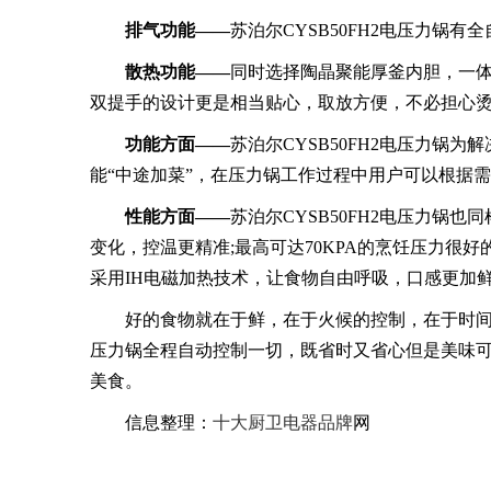
排气功能——
苏泊尔CYSB50FH2电压力锅
散热功能——
同时选择陶晶聚能厚釜内胆，一
双提手的设计更是相当贴心，取放方便，不必担心
功能方面——
苏泊尔CYSB50FH2电压力锅
能“中途加菜”，在压力锅工作过程中用户可以根据
性能方面——
苏泊尔CYSB50FH2电压力锅
变化，控温更精准;最高可达70KPA的烹饪压力很
采用IH电磁加热技术，让食物自由呼吸，口感更加
好的食物就在于鲜，在于火候的控制，在于时间的
压力锅全程自动控制一切，既省时又省心但是美味
美食。
信息整理：
十大厨卫电器品牌
网