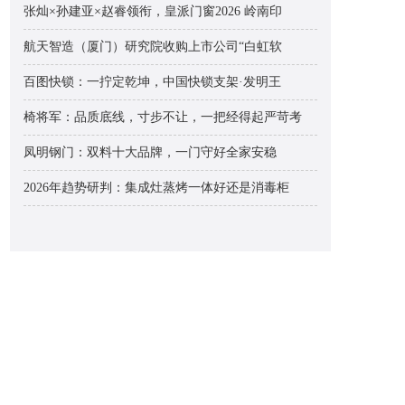
张灿×孙建亚×赵睿领衔，皇派门窗2026 岭南印
航天智造（厦门）研究院收购上市公司“白虹软
百图快锁：一拧定乾坤，中国快锁支架·发明王
椅将军：品质底线，寸步不让，一把经得起严苛考
凤明钢门：双料十大品牌，一门守好全家安稳
2026年趋势研判：集成灶蒸烤一体好还是消毒柜