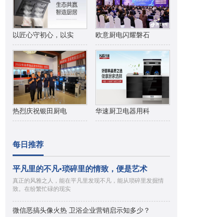
以匠心守初心，以实
欧意厨电闪耀磐石
热烈庆祝银田厨电
华速厨卫电器用科
每日推荐
平凡里的不凡•琐碎里的情致，便是艺术
真正的风雅之人，能在平凡里发现不凡，能从琐碎里发掘情
致。在纷繁忙碌的现实
微信恶搞头像火热 卫浴企业营销启示知多少？